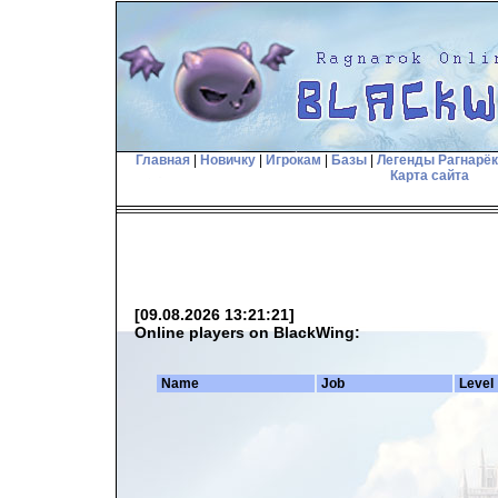
Главная
|
Новичку
|
Игрокам
|
Базы
|
Легенды Рагнарё
Карта сайта
[09.08.2026 13:21:21]
Online players on BlackWing:
Name
Job
Level