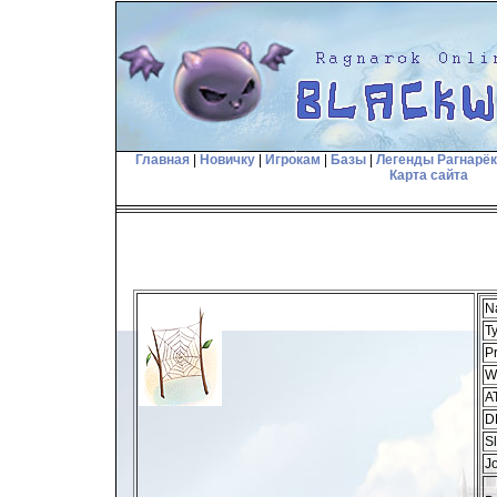
Главная
|
Новичку
|
Игрокам
|
Базы
|
Легенды Рагнарё
Карта сайта
N
T
Pr
W
A
D
Sl
J