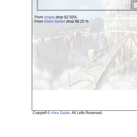
De
From
Argos
drop 82.50%
From
Giant Spider
drop 68.25 %
Copyleft ©
Alex Galak
. All Lefts Reserved.
Page loaded in 1.503 seconds.